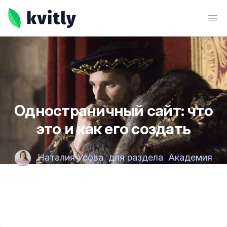
kvitly
Ope
Одностраничный сайт: что
это и как его создать
Наталия Усова
для раздела
Академия