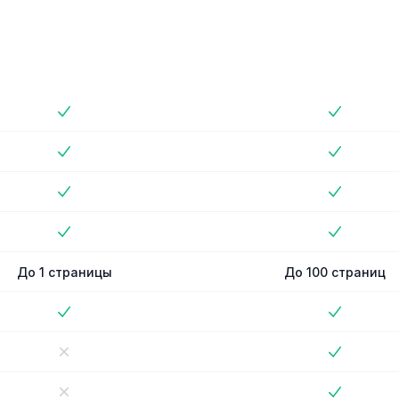
й план
Базовый план
No
No
No
No
No
No
No
No
До 1 страницы
До 100 страниц
No
No
No
No