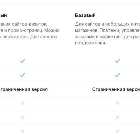
вый
Базовый
ания сайтов-визиток,
Для сайтов и небольших инт
в и промо-страниц. Можно
магазинов. Платежи, управл
 свой адрес. Для легкого
заказами и маркетинг для ра
продвижения.
й план
Базовый план
No
No
No
No
граниченная версия
Ограниченная верс
No
No
No
No
No
No