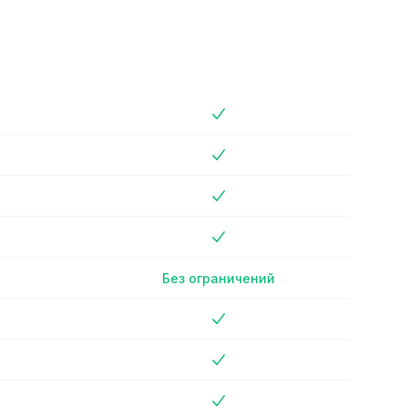
Премиум план
No
No
No
No
Без ограничений
No
No