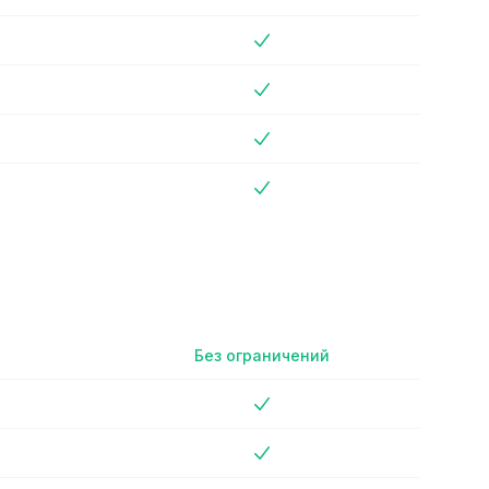
No
No
No
No
No
Премиум план
Без ограничений
No
No