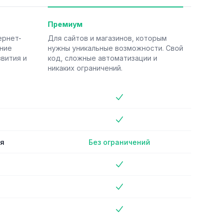
Премиум
ернет-
Для сайтов и магазинов, которым
ение
нужны уникальные возможности. Свой
звития и
код, сложные автоматизации и
никаких ограничений.
Премиум план
No
No
ия
Без ограничений
No
No
No