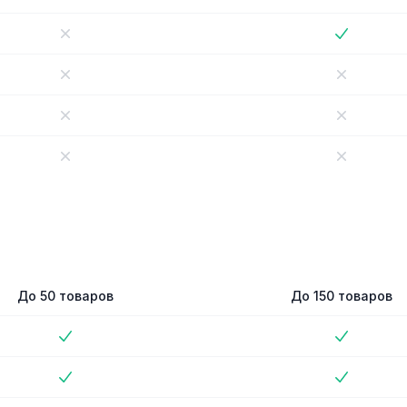
No
No
No
No
No
No
No
No
No
No
й план
Базовый план
До 50 товаров
До 150 товаров
No
No
No
No