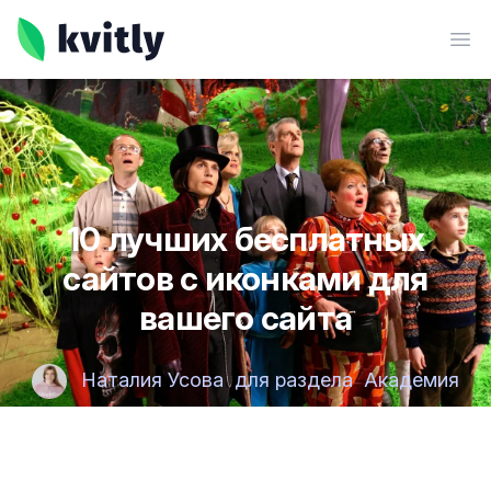
kvitly
Ope
10 лучших бесплатных
сайтов с иконками для
вашего сайта
Наталия Усова
для раздела
Академия