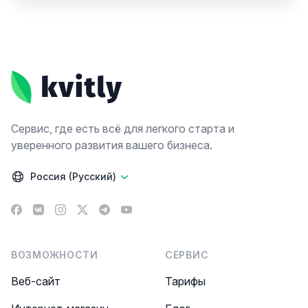
Footer
Сервис, где есть всё для легкого старта и
уверенного развития вашего бизнеса.
Россия (Русский)
Facebook
VK
Instagram
X
Telegram
YouTube
ВОЗМОЖНОСТИ
СЕРВИС
Веб-сайт
Тарифы