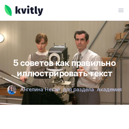
kvitly
Ope
5 советов как правильно
иллюстрировать текст
Ангелина Нехай
для раздела
Академия