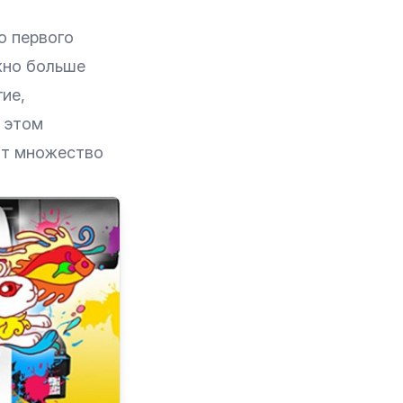
о первого
жно больше
ие,
 этом
ит множество