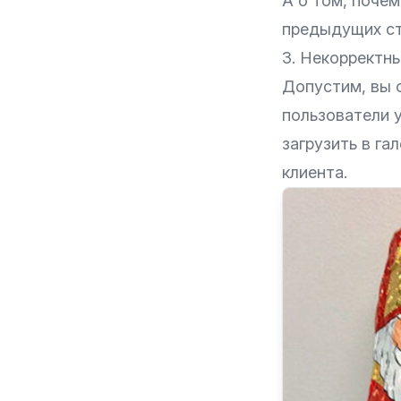
А о том, почем
предыдущих
с
3. Некорректн
Допустим, вы 
пользователи 
загрузить в га
клиента.