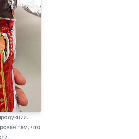
продукции.
арован тем, что
ти.