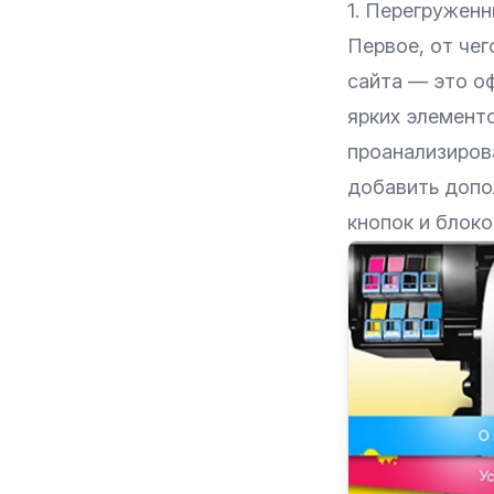
1. Перегружен
Первое, от чег
сайта — это о
ярких элементо
проанализирова
добавить допо
кнопок и блоко