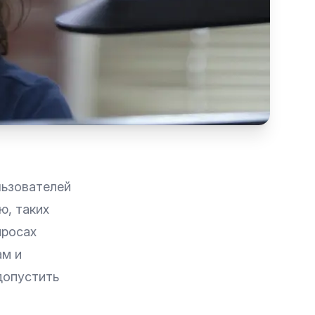
льзователей
ю, таких
просах
ам и
допустить