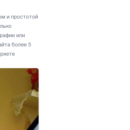
ом и простотой
ольно
рафии или
айта более 5
еряете