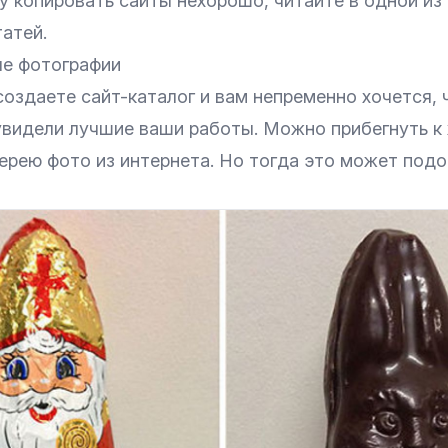
у копировать сайты нехорошо, читайте в одной из
татей
.
ые фотографии
создаете сайт-каталог и вам непременно хочется,
увидели лучшие ваши работы. Можно прибегнуть к 
лерею фото из интернета. Но тогда это может под