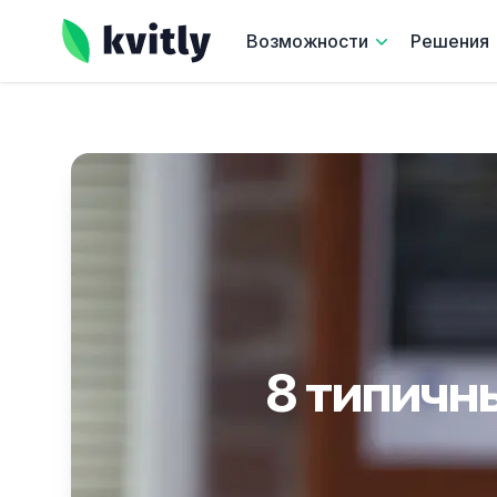
kvitly
Возможности
Решения
8 типичн