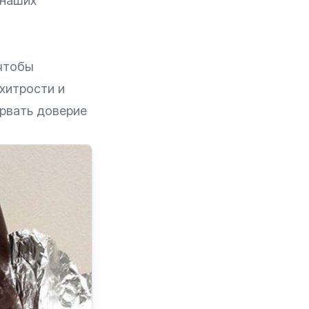
 наших
 чтобы
хитрости и
орвать доверие