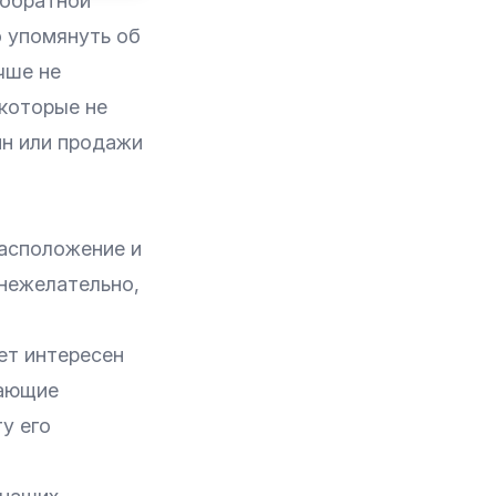
 обратной
о упомянуть об
чше не
 которые не
йн или продажи
расположение и
 нежелательно,
ет интересен
шающие
у его