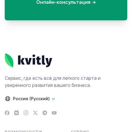
Онлайн-консультация
→
Footer
Сервис, где есть всё для легкого старта и
уверенного развития вашего бизнеса.
Россия (Русский)
Facebook
VK
Instagram
X
Telegram
YouTube