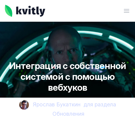
kvitly
Ope
Интеграция с собственной
системой с помощью
вебхуков
Ярослав Букаткин
для раздела
Обновления