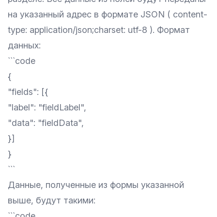
на указанный адрес в формате JSON ( content-
type: application/json;charset: utf-8 ). Формат
данных:
```code
{
"fields": [{
"label": "fieldLabel",
"data": "fieldData",
}]
}
```
Данные, полученные из формы указанной
выше, будут такими:
```code