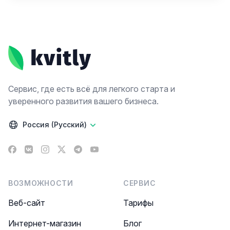
Footer
Сервис, где есть всё для легкого старта и
уверенного развития вашего бизнеса.
Россия (Русский)
Facebook
VK
Instagram
X
Telegram
YouTube
ВОЗМОЖНОСТИ
СЕРВИС
Веб-сайт
Тарифы
Интернет-магазин
Блог