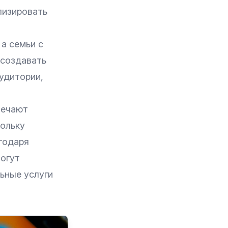
лизировать
а семьи с
 создавать
удитории,
мечают
ольку
годаря
огут
ьные услуги