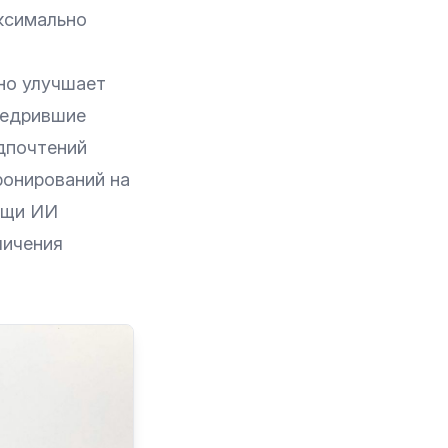
ксимально
но улучшает
недрившие
дпочтений
ронирований на
ощи ИИ
личения