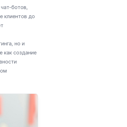
чат-ботов,
е клиентов до
ет
инга, но и
е как создание
вности
том