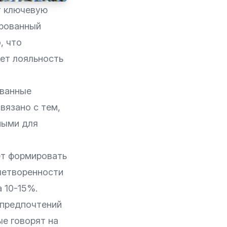
т ключевую
ированный
, что
яет лояльность
ованные
вязано с тем,
ными для
т формировать
летворенности
 10-15%.
 предпочтений
е говорят на