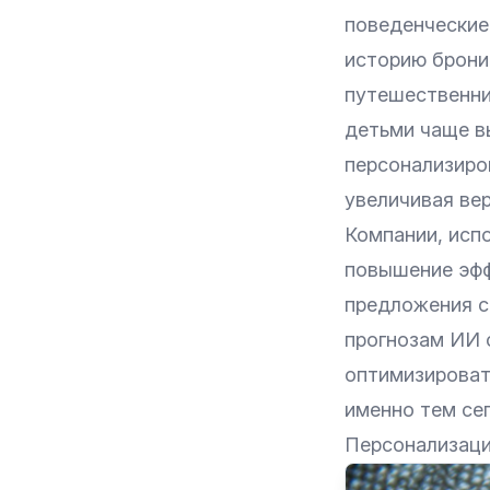
поведенческие
историю брони
путешественник
детьми чаще в
персонализиро
увеличивая ве
Компании, исп
повышение эфф
предложения с
прогнозам ИИ 
оптимизироват
именно тем се
Персонализаци