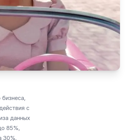
 бизнеса,
действия с
иза данных
до 85%,
а 30%.