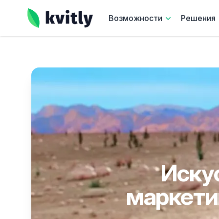
kvitly
Возможности
Решения
Иску
маркети