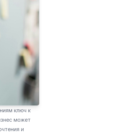
ниям ключ к
изнес может
очтения и