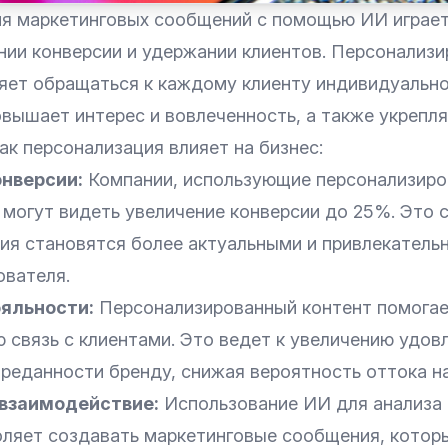
я маркетинговых сообщений с помощью ИИ играе
ении конверсии и удержании клиентов. Персонализ
яет обращаться к каждому клиенту индивидуально
овышает интерес и вовлеченность, а также укрепл
как персонализация влияет на бизнес:
онверсии:
Компании, использующие персонализир
могут видеть увеличение конверсии до 25%. Это с
ия становятся более актуальными и привлекатель
ователя.
яльности:
Персонализированный контент помогае
 связь с клиентами. Это ведет к увеличению удов
преданности бренду, снижая вероятность оттока на
взаимодействие:
Использование ИИ для анализа
оляет создавать маркетинговые сообщения, которы