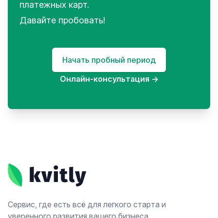
платежных карт.
Давайте пробовать!
Начать пробный период
Онлайн-консультация
→
Footer
Сервис, где есть всё для легкого старта и
уверенного развития вашего бизнеса.