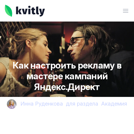
kvitly
Ope
Как настроить рекламу в
мастере кампаний
Яндекс.Директ
Инна Руденкова
для раздела
Академия