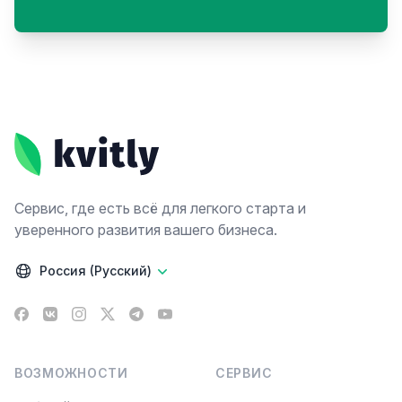
Footer
Сервис, где есть всё для легкого старта и
уверенного развития вашего бизнеса.
Россия (Русский)
Facebook
VK
Instagram
X
Telegram
YouTube
ВОЗМОЖНОСТИ
СЕРВИС