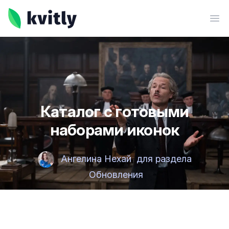
kvitly
Ope
Каталог с готовыми
наборами иконок
Ангелина Нехай
для раздела
Обновления