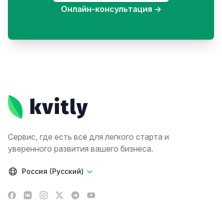
Онлайн-консультация
→
Footer
Сервис, где есть всё для легкого старта и
уверенного развития вашего бизнеса.
Россия (Русский)
Facebook
VK
Instagram
X
Telegram
YouTube