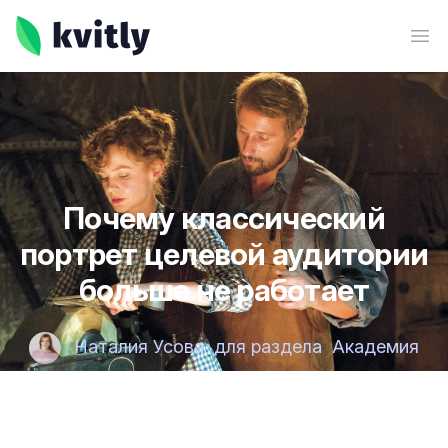
kvitly
Ope
Почему классический
портрет целевой аудитории
больше не работает
Наталия Усова
для раздела
Академия