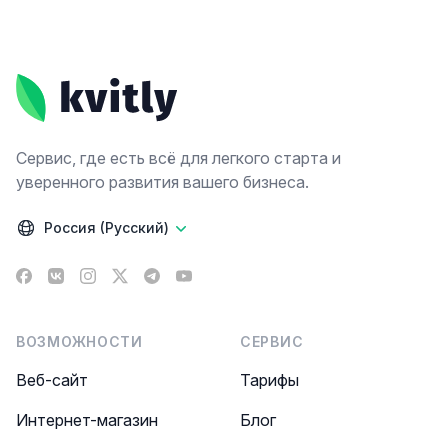
Footer
Сервис, где есть всё для легкого старта и
уверенного развития вашего бизнеса.
Россия (Русский)
Facebook
VK
Instagram
X
Telegram
YouTube
ВОЗМОЖНОСТИ
СЕРВИС
Веб-сайт
Тарифы
Интернет-магазин
Блог