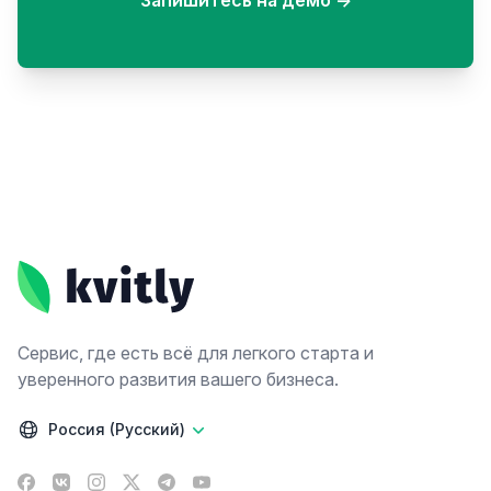
Запишитесь на демо
→
Footer
Сервис, где есть всё для легкого старта и
уверенного развития вашего бизнеса.
Россия (Русский)
Facebook
VK
Instagram
X
Telegram
YouTube