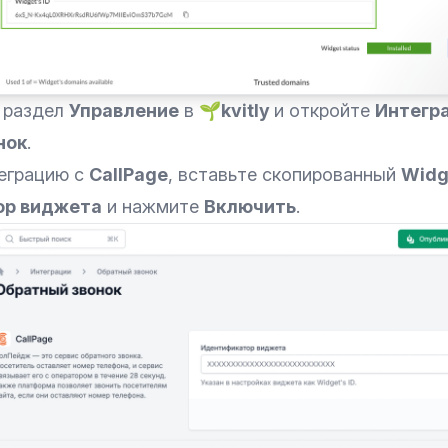
в раздел
Управление
в
🌱kvitly
и откройте
Интегр
нок
.
теграцию с
CallPage
, вставьте скопированный
Widge
ор виджета
и нажмите
Включить
.