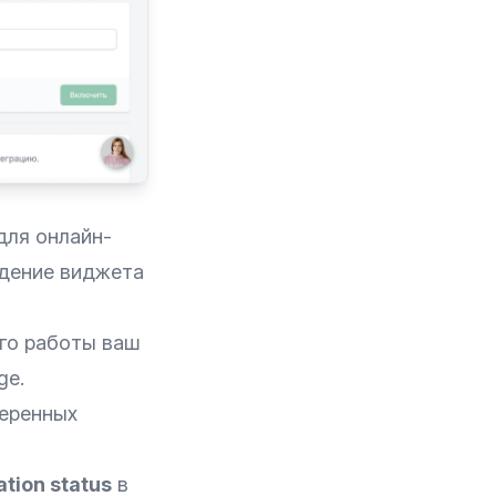
для онлайн-
едение виджета
его работы ваш
ge.
веренных
ation status
в