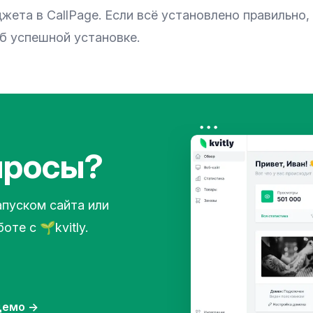
жета в CallPage. Если всё установлено правильно,
б успешной установке.
просы?
апуском сайта или
те с 🌱kvitly.
 демо
→