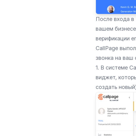
После входа в
вашем бизнесе.
верификации em
CallPage выпо
звонка на ваш с
1. В системе C
виджет, котор
создать новый