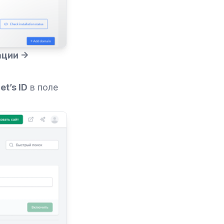
ации →
t’s ID
в поле