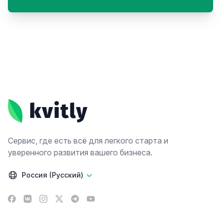
Footer
Сервис, где есть всё для легкого старта и
уверенного развития вашего бизнеса.
Россия (Русский)
Facebook
VK
Instagram
X
Telegram
YouTube