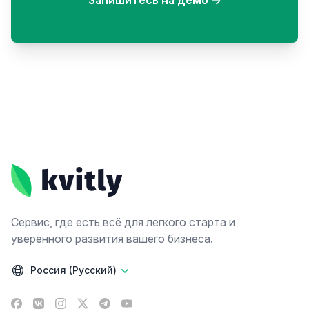
Запишитесь на демо
→
Footer
Сервис, где есть всё для легкого старта и
уверенного развития вашего бизнеса.
Россия (Русский)
Facebook
VK
Instagram
X
Telegram
YouTube