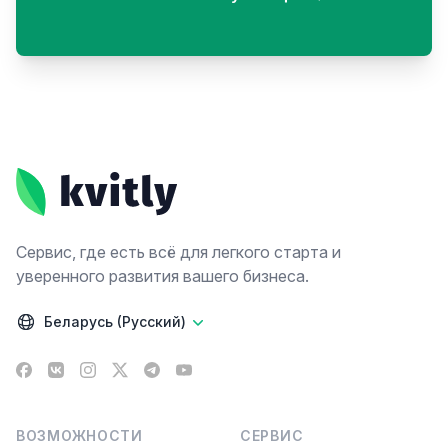
Footer
Сервис, где есть всё для легкого старта и
уверенного развития вашего бизнеса.
Беларусь (Русский)
Facebook
VK
Instagram
X
Telegram
YouTube
ВОЗМОЖНОСТИ
СЕРВИС