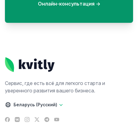
Онлайн-консультация
→
Footer
Сервис, где есть всё для легкого старта и
уверенного развития вашего бизнеса.
Беларусь (Русский)
Facebook
VK
Instagram
X
Telegram
YouTube