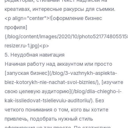
креативах, интересные ракурсы для съемки.
<p align="center">![оформление бизнес
профиля]
(/blog/content/images/2020/10/photo52177480551
resizer.ru-1.jpg)<p>
5. Неудобная навигация
Начиная работу над аккаунтом или просто
[запуская бизнес](/blog/3-vazhnykh-aspiekta-
biez-kotorykh-nie-nachat-svoi-biznies/), [изучите
свою целевую аудиторию](/blog/dlia-chiegho-i-
kak-issliedovat-tsielievuiu-auditoriiu/). Без
четкого понимания о том, кого вы хотите
привлечь, подобрать нужный стиль
оформления не так просто. По статистике