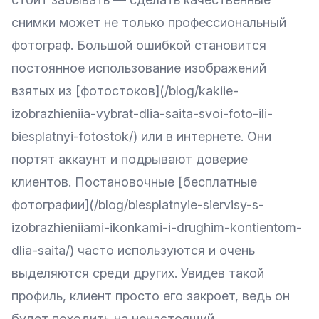
снимки может не только профессиональный
фотограф. Большой ошибкой становится
постоянное использование изображений
взятых из [фотостоков](/blog/kakiie-
izobrazhieniia-vybrat-dlia-saita-svoi-foto-ili-
biesplatnyi-fotostok/) или в интернете. Они
портят аккаунт и подрывают доверие
клиентов. Постановочные [бесплатные
фотографии](/blog/biesplatnyie-siervisy-s-
izobrazhieniiami-ikonkami-i-drughim-kontientom-
dlia-saita/) часто используются и очень
выделяются среди других. Увидев такой
профиль, клиент просто его закроет, ведь он
будет походить на ненастоящий.