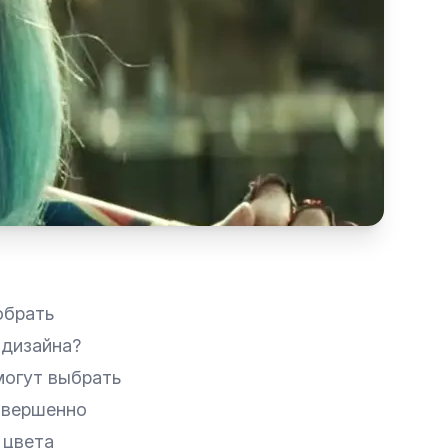
обрать
 дизайна?
могут выбрать
овершенно
 цвета