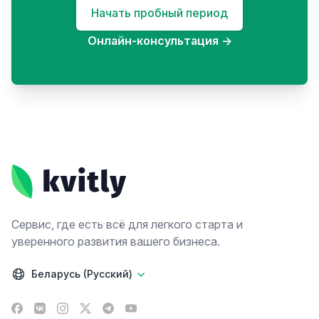
Начать пробный период
Онлайн-консультация
→
Footer
Сервис, где есть всё для легкого старта и
уверенного развития вашего бизнеса.
Беларусь (Русский)
Facebook
VK
Instagram
X
Telegram
YouTube