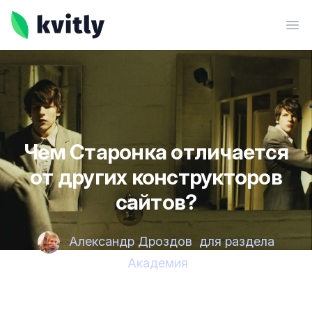
kvitly
Ope
Чем Старонка отличается
от других конструкторов
сайтов?
Александр Дроздов
для раздела
Академия