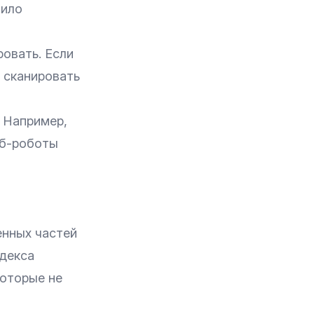
вило
ровать. Если
о сканировать
. Например,
веб-роботы
енных частей
ндекса
которые не