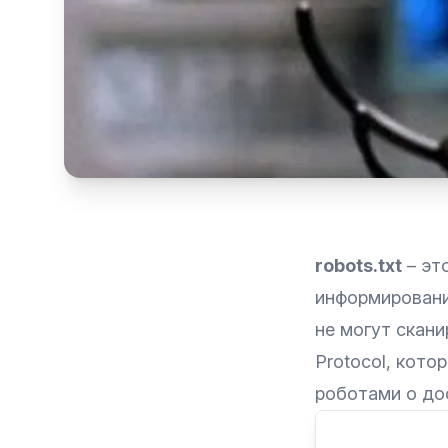
robots.txt
– эт
информировани
не могут скани
Protocol, кот
роботами о дос