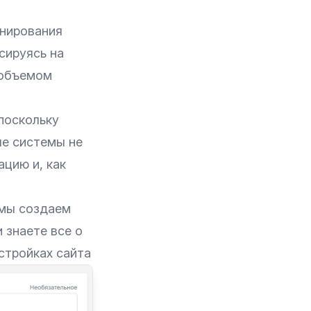
анирования
сируясь на
 объемом
 поскольку
ые системы не
ацию и, как
, мы создаем
 знаете все о
стройках сайта