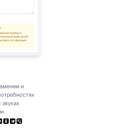
ременем и
потребностях
 звуках
и.