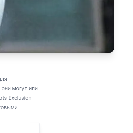
для
 они могут или
ts Exclusion
сковыми