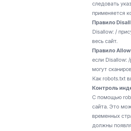
следовать указ
применяется к
Правило Disal
Disallow: / пр
весь сайт.
Правило Allow
если Disallow: /
могут сканироват
Как robots.txt 
Контроль инд
С помощью rob
сайта. Это мо
временных стра
должны появлят