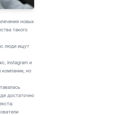
влечения новых
ства такого
ас люди ищут
с, instagram и
 компании, но
тавалась
 где достаточно
екста;
зователи