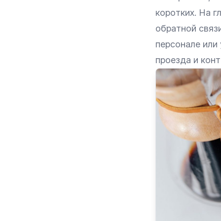
коротких. На г
обратной связи
персонале или 
проезда и кон