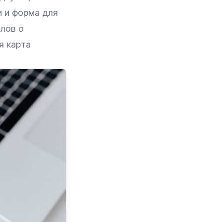
и и форма для
лов о
я карта