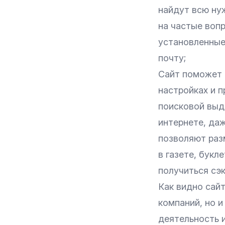
найдут всю ну
на частые воп
установленные
почту;
Сайт поможет 
настройках и п
поисковой выда
интернете, да
позволяют раз
в газете, букл
получиться сэ
Как видно сай
компаний, но 
деятельность 