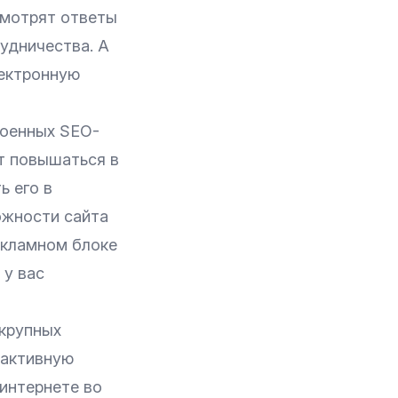
смотрят ответы
удничества. А
лектронную
роенных SEO-
ет повышаться в
ь его в
ожности сайта
екламном блоке
 у вас
 крупных
 активную
интернете во