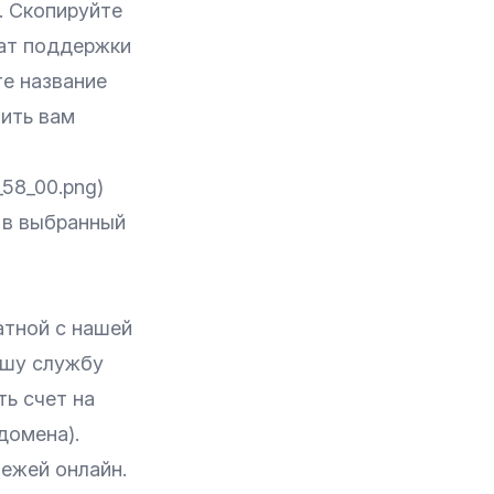
. Скопируйте
чат поддержки
те название
ить вам
_58_00.png)
 в выбранный
атной с нашей
ашу службу
ть счет на
домена).
ежей онлайн.