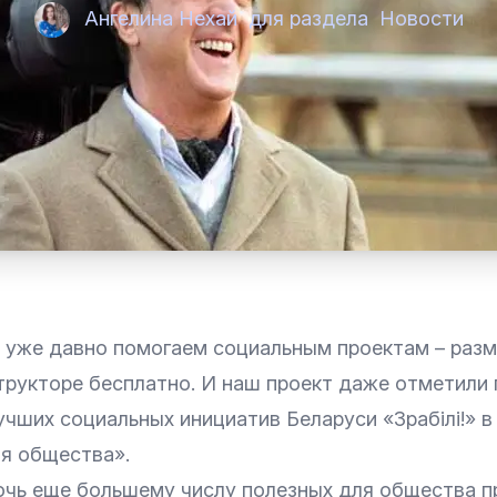
Ангелина Нехай
для раздела
Новости
 уже давно помогаем социальным проектам – раз
трукторе бесплатно. И наш проект даже отметили 
учших социальных инициатив Беларуси
«Зрабілі!» 
ля общества»
.
чь еще большему числу полезных для общества п