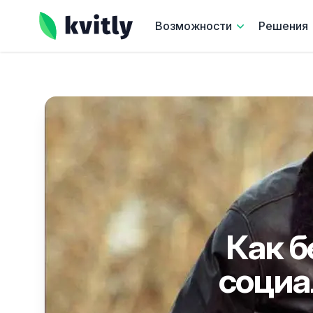
kvitly
Возможности
Решения
Как б
социа