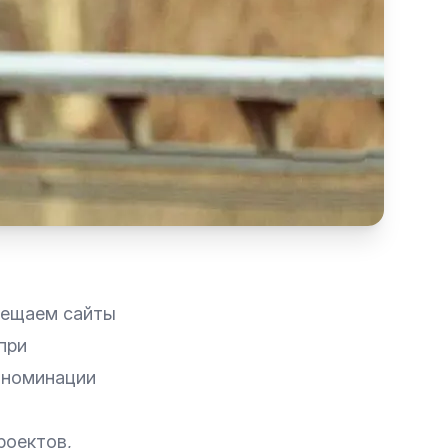
мещаем сайты
при
в номинации
роектов,