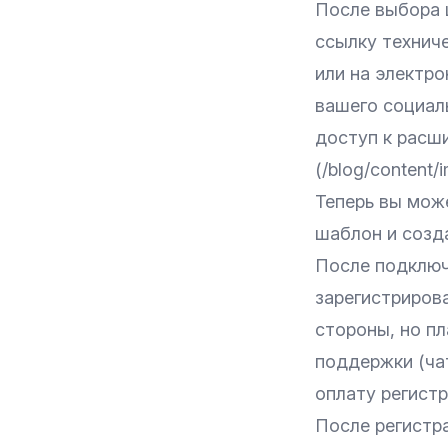
После выбора 
ссылку техниче
или на электро
вашего социал
доступ к расши
(/blog/content/
Теперь вы може
шаблон и созда
После подключ
зарегистрирова
стороны, но п
поддержки (чат
оплату регист
После регистр