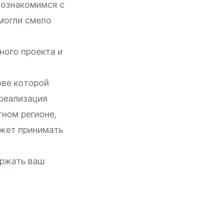
ы ознакомимся с
могли смело
ого проекта и
ове которой
реализация
ном регионе,
ожет принимать
ержать ваш