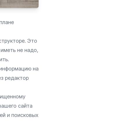
плане
структоре. Это
 иметь не надо,
ить.
 информацию на
ез редактор
щищенному
 вашего сайта
лей и поисковых