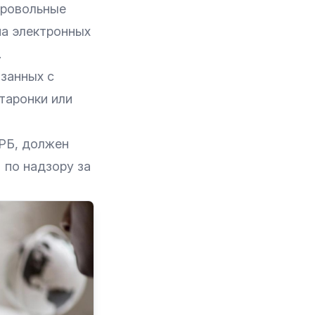
бровольные
ма электронных
.
занных с
таронки или
 РБ, должен
 по надзору за