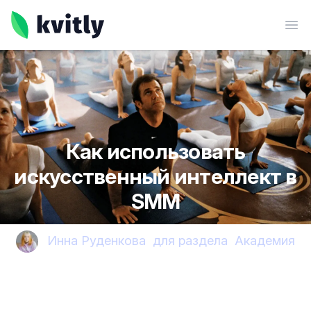
kvitly
Ope
Как использовать
искусственный интеллект в
SMM
Инна Руденкова
для раздела
Академия