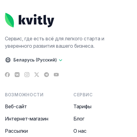
Footer
Сервис, где есть всё для легкого старта и
уверенного развития вашего бизнеса.
Беларусь (Русский)
Facebook
VK
Instagram
X
Telegram
YouTube
ВОЗМОЖНОСТИ
СЕРВИС
Веб-сайт
Тарифы
Интернет-магазин
Блог
Рассылки
О нас