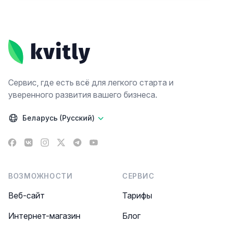
Footer
Сервис, где есть всё для легкого старта и
уверенного развития вашего бизнеса.
Беларусь (Русский)
Facebook
VK
Instagram
X
Telegram
YouTube
ВОЗМОЖНОСТИ
СЕРВИС
Веб-сайт
Тарифы
Интернет-магазин
Блог