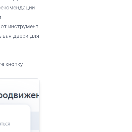
 рекомендации
и
тот инструмент
ывая двери для
те кнопку