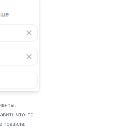
ианты,
авить что-то
е правила: