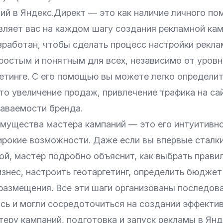
ий в Яндекс.Директ — это как наличие личного по
вляет вас на каждом шагу создания рекламной кам
зработан, чтобы сделать процесс настройки рекл
ростым и понятным для всех, независимо от уровн
етинге. С его помощью вы можете легко определит
то увеличение продаж, привлечение трафика на са
аваемости бренда.
мущества мастера кампаний — это его интуитивн
ирокие возможности. Даже если вы впервые сталки
й, мастер подробно объяснит, как выбрать прави
знес, настроить геотаргетинг, определить бюджет
размещения. Все эти шаги организованы последов
сь и могли сосредоточиться на создании эффектив
еру кампаний, подготовка и запуск рекламы в Ян