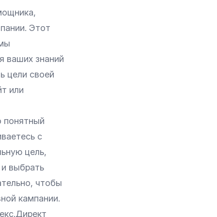
мощника,
пании. Этот
амы
я ваших знаний
ь цели своей
йт или
о понятный
ваетесь с
льную цель,
 и выбрать
ательно, чтобы
ной кампании.
декс.Директ