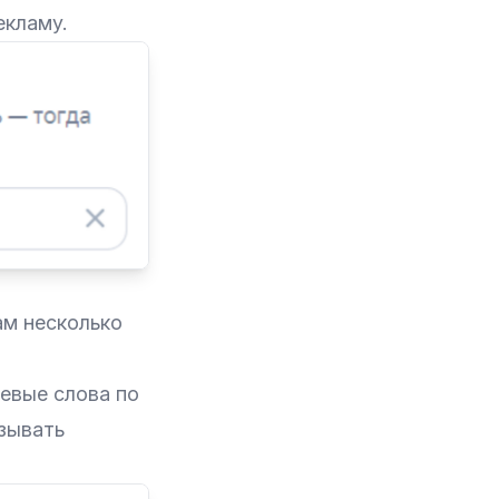
екламу.
ам несколько
евые слова по
зывать