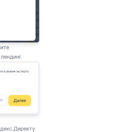
тите
лендинг.
ндекс.Директу