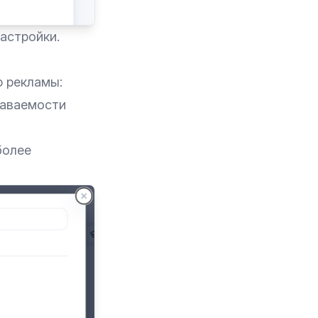
астройки.
ю рекламы:
наваемости
более