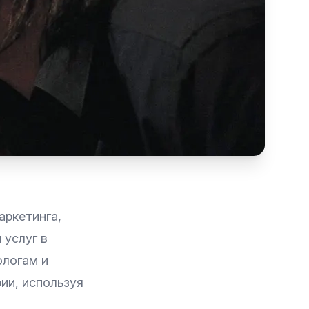
аркетинга,
услуг в
ологам и
ии, используя