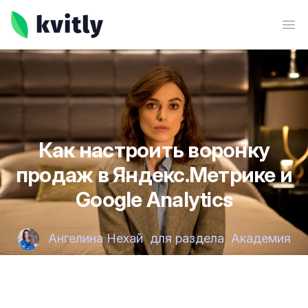
kvitly
Ope
Как настроить воронку
продаж в Яндекс.Метрике и
Google Analytics
Ангелина Нехай
для раздела
Академия