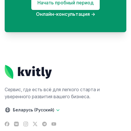
Начать пробный период
Онлайн-консультация
→
Footer
Сервис, где есть всё для легкого старта и
уверенного развития вашего бизнеса.
Беларусь (Русский)
Facebook
VK
Instagram
X
Telegram
YouTube