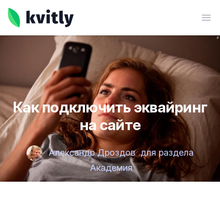
kvitly
Ope
Как подключить эквайринг
на сайте
Александр Дроздов
для раздела
Академия