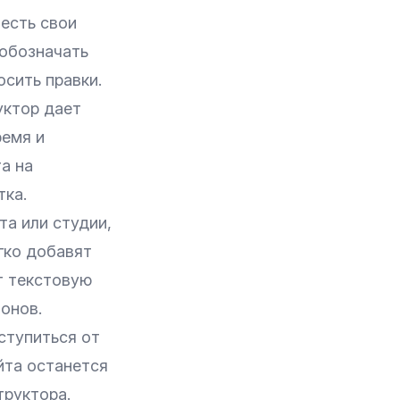
 есть свои
 обозначать
сить правки.
уктор дает
ремя и
а на
тка.
та или студии,
гко добавят
т текстовую
онов.
ступиться от
йта останется
труктора.