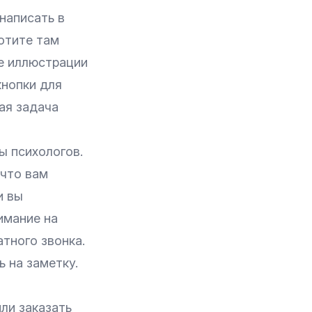
написать в
хотите там
ие иллюстрации
кнопки для
ая задача
ы психологов.
 что вам
и вы
имание на
тного звонка.
ь на заметку.
ли заказать