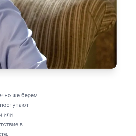
ечно же берем
 поступают
и или
тствие в
те.