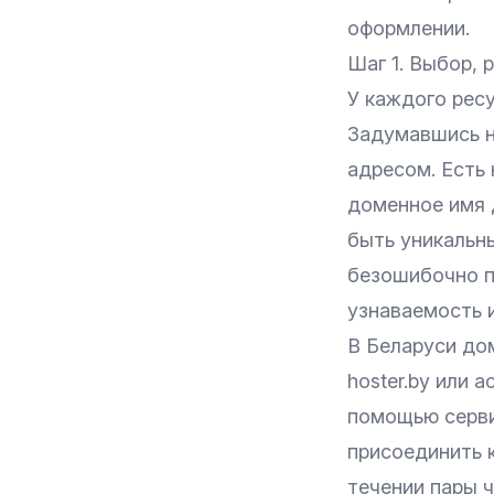
оформлении.
Шаг 1. Выбор, 
У каждого ресу
Задумавшись н
адресом. Есть 
доменное имя 
быть уникальн
безошибочно пи
узнаваемость 
В Беларуси до
hoster.by
или
ac
помощью серв
присоединить к
течении пары ч