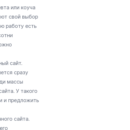
вта или коуча
ают свой выбор
ью работу есть
сотни
можно
ный сайт.
чется сразу
еди массы
айта. У такого
ми и предложить
ного сайта.
его