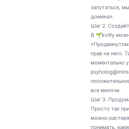
запутаться, м
домена»
.
Шаг 2. Создай
В 🌱kvitly мож
«Продвинутом»
прав на него.
моментально уз
psyholog@mins
положительное 
все мелочи.
Шаг 3. Продума
Просто так при
можно растеря
понимать, как