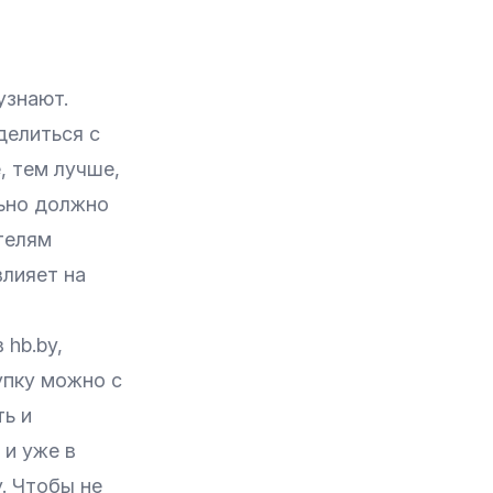
узнают.
делиться с
, тем лучше,
льно должно
телям
влияет на
в
hb.by
,
упку можно с
ть и
 и уже в
. Чтобы не