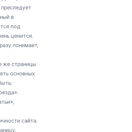
 преследует
нный в
ется под
ень ценится.
разу понимает,
е же страницы
пять основных
быть:
оезда».
атьи»,
ичности сайта.
аницу.