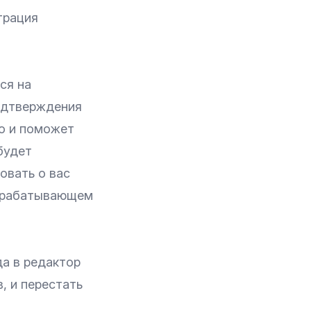
трация
ся на
одтверждения
но и поможет
будет
овать о вас
прорабатывающем
да в редактор
, и перестать