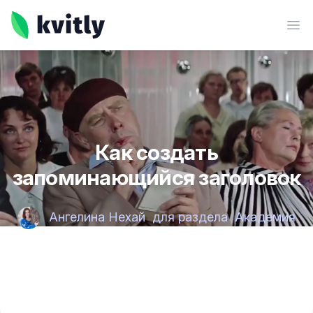
kvitly
Ope
Как создать
запоминающийся заголовок
Ангелина Нехай
для раздела
Академия