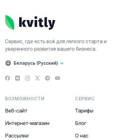
Footer
Сервис, где есть всё для легкого старта и
уверенного развития вашего бизнеса.
Беларусь (Русский)
Facebook
VK
Instagram
X
Telegram
YouTube
ВОЗМОЖНОСТИ
СЕРВИС
Веб-сайт
Тарифы
Интернет-магазин
Блог
Рассылки
О нас