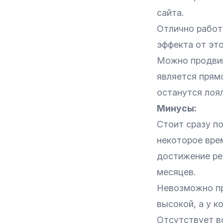
сайта.
Отлично работа
эффекта от эт
Можно продвига
является прям
останутся лоял
Минусы:
Стоит сразу п
некоторое вре
достижение ре
месяцев.
Невозможно пр
высокой, а у к
Отсутствует в