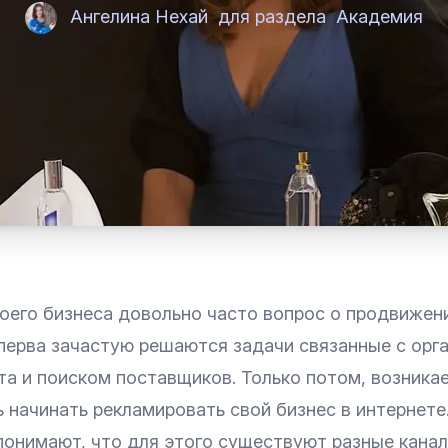
Ангелина Нехай
для раздела
Академия
воего бизнеса довольно часто вопрос о продвижен
перва зачастую решаются задачи связанные с орга
та и поиском поставщиков. Только потом, возника
 начинать рекламировать свой бизнес в интернете
понимают, что для этого существуют разные канал