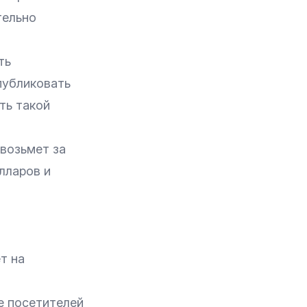
тельно
ть
публиковать
ть такой
 возьмет за
лларов и
т на
е посетителей