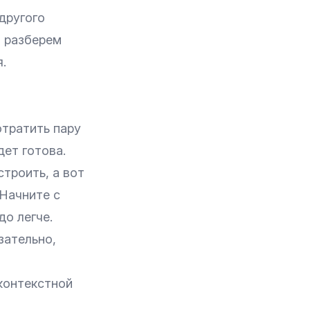
другого
о разберем
.
отратить пару
дет готова.
троить, а вот
 Начните с
до легче.
зательно,
контекстной