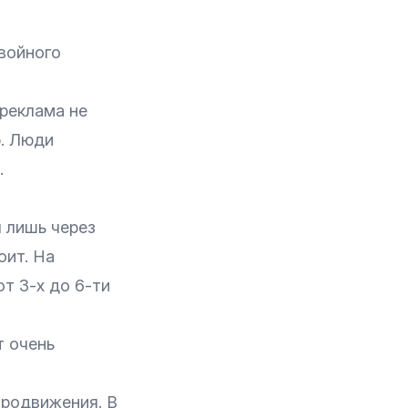
войного
 реклама не
ю. Люди
.
 лишь через
оит. На
т 3-х до 6-ти
т очень
продвижения. В