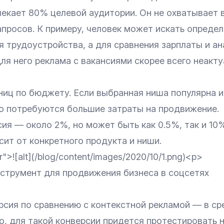
лекает 80% целевой аудитории. Он не охватывает 
апросов. К примеру, человек может искать опреде
я трудоустройства, а для сравнения зарплаты и ан
ля него реклама с вакансиями скорее всего неакту
ниц по бюджету. Если выбранная ниша популярна и
то потребуются большие затраты на продвижение.
ия — около 2%, но может быть как 0.5%, так и 10
ит от конкретного продукта и ниши.
r">![alt](/blog/content/images/2020/10/1.png)<p>
нструмент для продвижения бизнеса в соцсетях
рсия по сравнению с контекстной рекламой — в ср
о, для такой конверсии придется протестировать 