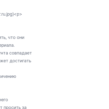
.ru.jpg)<p>
ть, что они
ериала.
унта совпадает
ожет достигать
личению
него
т просить за