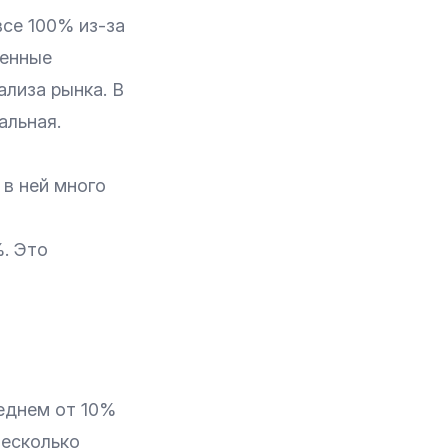
все 100% из-за
ленные
ализа рынка. В
альная.
 в ней много
%. Это
еднем от 10%
несколько