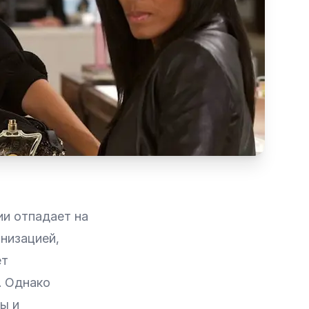
ии отпадает на
низацией,
ет
. Однако
ы и