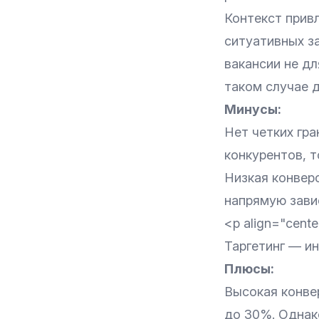
Контекст прив
ситуативных з
вакансии не дл
таком случае д
Минусы:
Нет четких гра
конкурентов, 
Низкая конверс
напрямую завис
<p align="cente
Таргетинг — и
Плюсы:
Высокая конве
до 30%. Однак