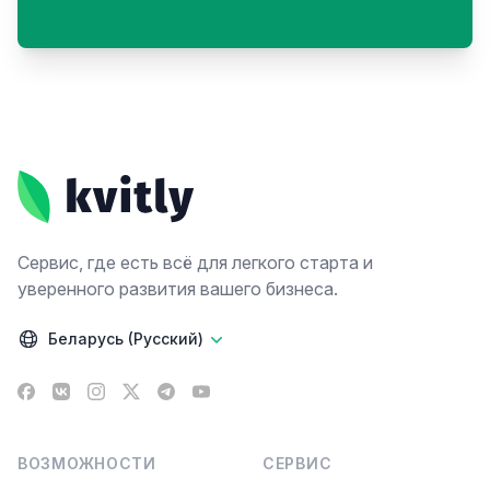
Footer
Сервис, где есть всё для легкого старта и
уверенного развития вашего бизнеса.
Беларусь (Русский)
Facebook
VK
Instagram
X
Telegram
YouTube
ВОЗМОЖНОСТИ
СЕРВИС