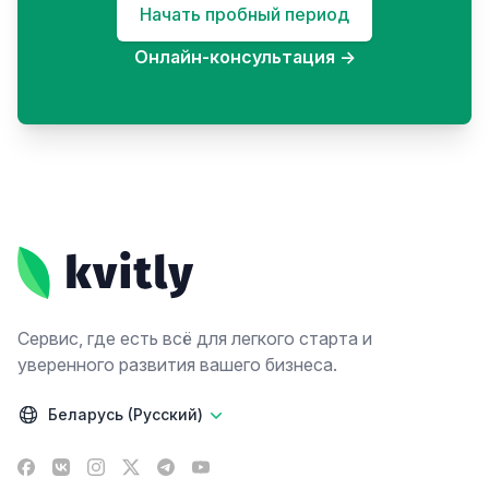
Начать пробный период
Онлайн-консультация
→
Footer
Сервис, где есть всё для легкого старта и
уверенного развития вашего бизнеса.
Беларусь (Русский)
Facebook
VK
Instagram
X
Telegram
YouTube