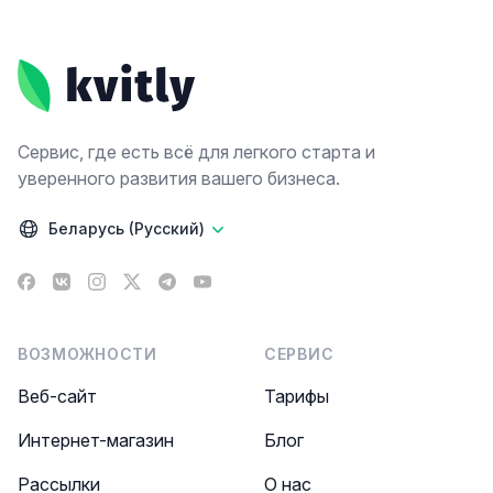
Footer
Сервис, где есть всё для легкого старта и
уверенного развития вашего бизнеса.
Беларусь (Русский)
Facebook
VK
Instagram
X
Telegram
YouTube
ВОЗМОЖНОСТИ
СЕРВИС
Веб-сайт
Тарифы
Интернет-магазин
Блог
Рассылки
О нас