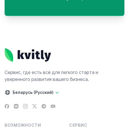
Footer
Сервис, где есть всё для легкого старта и
уверенного развития вашего бизнеса.
Беларусь (Русский)
Facebook
VK
Instagram
X
Telegram
YouTube
ВОЗМОЖНОСТИ
СЕРВИС