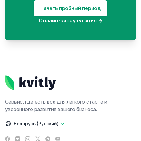
Начать пробный период
Онлайн-консультация
→
Footer
Сервис, где есть всё для легкого старта и
уверенного развития вашего бизнеса.
Беларусь (Русский)
Facebook
VK
Instagram
X
Telegram
YouTube