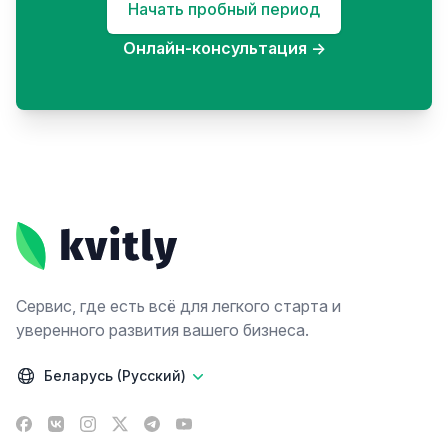
Начать пробный период
Онлайн-консультация
→
Footer
Сервис, где есть всё для легкого старта и
уверенного развития вашего бизнеса.
Беларусь (Русский)
Facebook
VK
Instagram
X
Telegram
YouTube