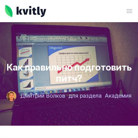
kvitly
Ope
Как правильно подготовить
питч?
Дмитрий Волков
для раздела
Академия