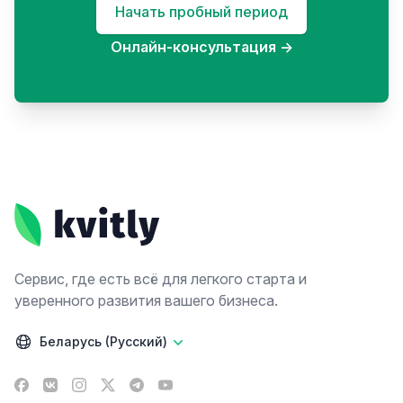
Начать пробный период
Онлайн-консультация
→
Footer
Сервис, где есть всё для легкого старта и
уверенного развития вашего бизнеса.
Беларусь (Русский)
Facebook
VK
Instagram
X
Telegram
YouTube