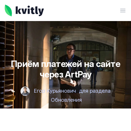
kvitly
Ope
Приём платежей на сайте
через ArtPay
Егор Курьянович
для раздела
Обновления