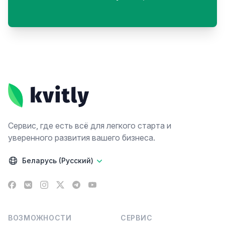
Footer
Сервис, где есть всё для легкого старта и
уверенного развития вашего бизнеса.
Беларусь (Русский)
Facebook
VK
Instagram
X
Telegram
YouTube
ВОЗМОЖНОСТИ
СЕРВИС