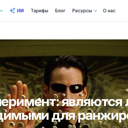
ИИ
Тарифы
Блог
Ресурсы
О нас
еримент: являются л
димыми для ранжир