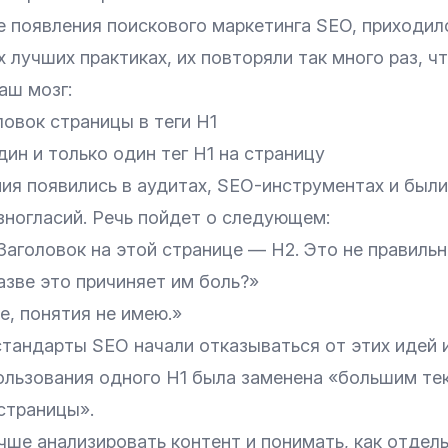
е появления поискового маркетинга SEO, приходил
 лучших практиках, их повторяли так много раз, ч
аш мозг:
овок страницы в теги H1
ин и только один тег H1 на страницу
ия появились в аудитах, SEO-инструментах и был
зногласий. Речь пойдет о следующем:
аголовок на этой странице — H2. Это не правильн
азве это причиняет им боль?»
е, понятия не имею.»
стандарты SEO начали отказываться от этих идей 
ользования одного H1 была заменена «большим те
страницы».
чше анализировать контент и понимать, как отдел