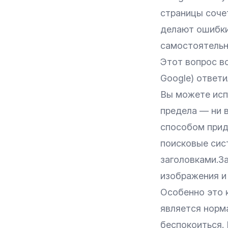
страницы сочет
делают ошибки
самостоятельн
Этот вопрос в
Google) ответи
Вы можете испо
предела — ни 
способом прид
поисковые сис
заголовками.За
изображения и 
Особенно это 
является норма
беспокоиться.