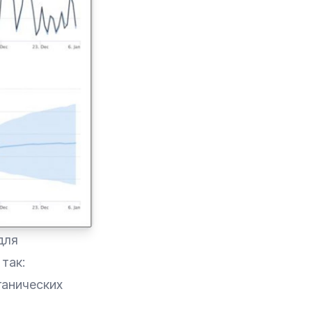
для
так:
ганических