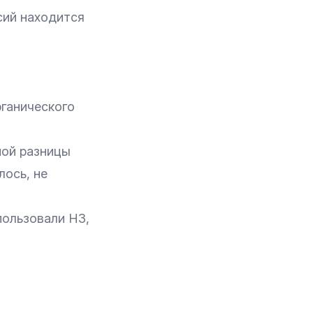
сий находится
рганического
мой разницы
лось, не
пользовали H3,