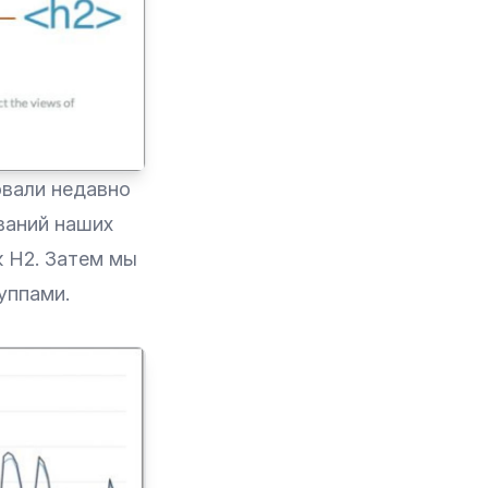
овали недавно
званий наших
к H2. Затем мы
уппами.