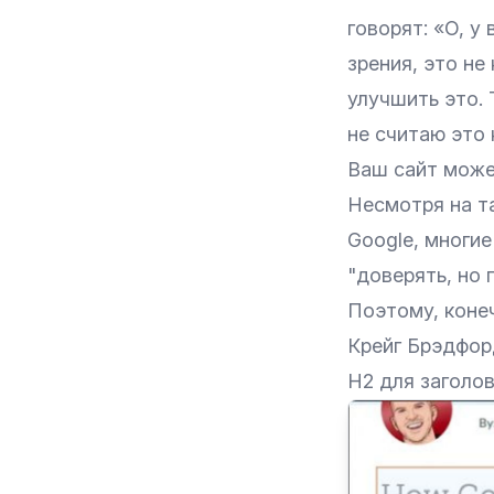
говорят: «О, у 
зрения, это не
улучшить это. 
не считаю это
Ваш сайт может
Несмотря на т
Google, многи
"доверять, но 
Поэтому, конеч
Крейг Брэдфорд
H2 для заголо