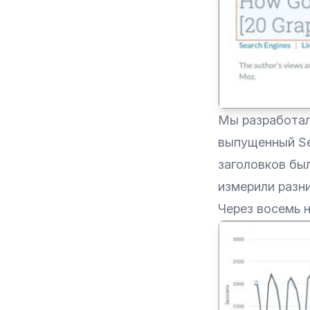
Мы разработал
выпущенный Sea
заголовков был
измерили разн
Через восемь н