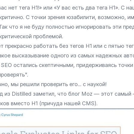
вас нет тега H1!» или «У вас есть два тега H1». С н
 критично. С точки зрения юзабилити, возможно, и
Так что я не буду полностью игнорировать эти пре
 критической проблемой.
 прекрасно работать без тегов H1 или с пятью тег
акое высказывание одного из самых надежных авт
е SEO остались скептичными, придерживаясь точки
проверять".
но, мы решили проверить его... с наукой!
 из Distilled заметил, что блог Moz — этот самый
вков вместо H1 (причуда нашей CMS).