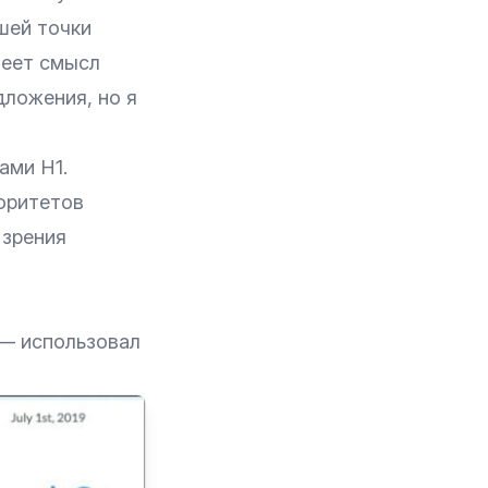
ашей точки
меет смысл
дложения, но я
ами H1.
оритетов
 зрения
 — использовал