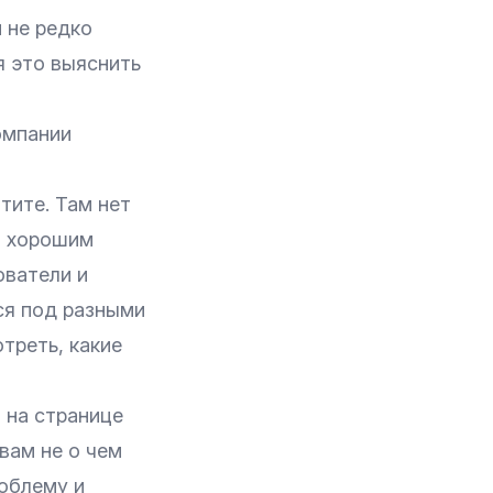
 не редко
я это выяснить
омпании
тите. Там нет
я хорошим
ователи и
ся под разными
треть, какие
 на странице
вам не о чем
облему и