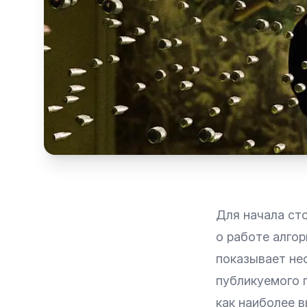
Для начала ст
о работе алго
показывает не
публикуемого 
как наиболее в