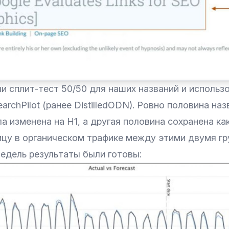
и сплит-тест 50/50 для наших названий и использ
rchPilot (ранее DistilledODN). Ровно половина на
а изменена на H1, а другая половина сохранена ка
ицу в органическом трафике между этими двумя гр
едель результаты были готовы: