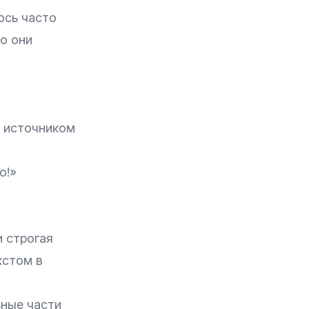
ось часто
то они
и источником
о!»
и строгая
кстом в
ьные части