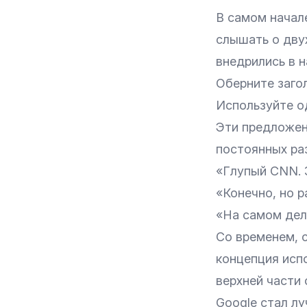
В самом начал
слышать о двух
внедрились в н
Оберните загол
Используйте од
Эти предложен
постоянных ра
«Глупый CNN. З
«Конечно, но р
«На самом дел
Со временем, 
концепция исп
верхней части 
Google стал лу