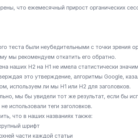
рены, что ежемесячный прирост органических сес
ого теста были неубедительными с точки зрения о
ому мы рекомендуем откатить его обратно.
ена наших H2 на H1 не имела статистически значи
верждая это утверждение, алгоритмы Google, каза
ом, используем ли мы H1 или H2 для заголовков.
ьно, мы бы увидели тот же результат, если бы ис
не использовали теги заголовков.
ть, что в наших названиях также:
крупный шрифт
рхней части каждой статьи