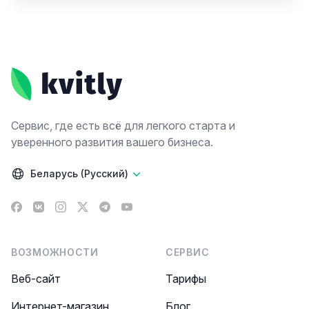
Footer
Сервис, где есть всё для легкого старта и
уверенного развития вашего бизнеса.
Беларусь (Русский)
Facebook
VK
Instagram
X
Telegram
YouTube
ВОЗМОЖНОСТИ
СЕРВИС
Веб-сайт
Тарифы
Интернет-магазин
Блог