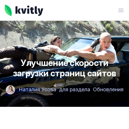
kvitly
Ope
Улучшение скорости
загрузки страниц сайтов
Наталия Усова
для раздела
Обновления