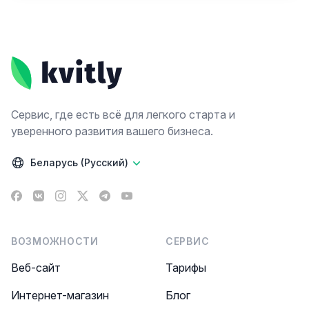
Footer
Сервис, где есть всё для легкого старта и
уверенного развития вашего бизнеса.
Беларусь (Русский)
Facebook
VK
Instagram
X
Telegram
YouTube
ВОЗМОЖНОСТИ
СЕРВИС
Веб-сайт
Тарифы
Интернет-магазин
Блог