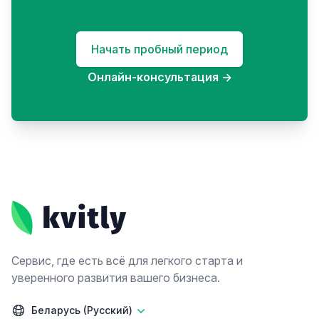
Начать пробный период
Онлайн-консультация
→
Footer
Сервис, где есть всё для легкого старта и
уверенного развития вашего бизнеса.
Беларусь (Русский)