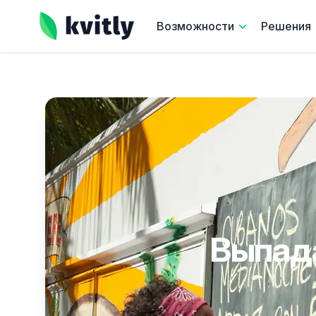
kvitly
Возможности
Решения
Выпад