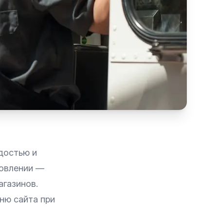
адостью и
новлении —
газинов.
ню сайта при