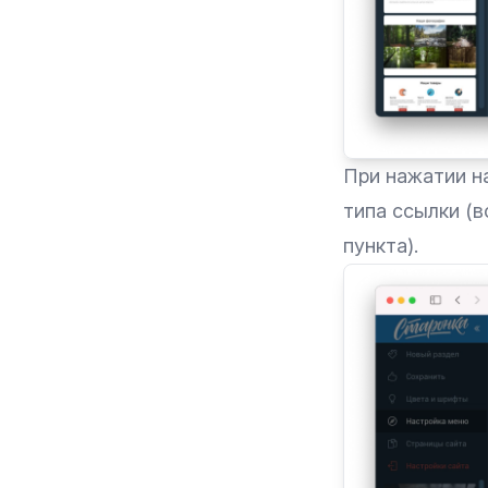
При нажатии н
типа ссылки (в
пункта).